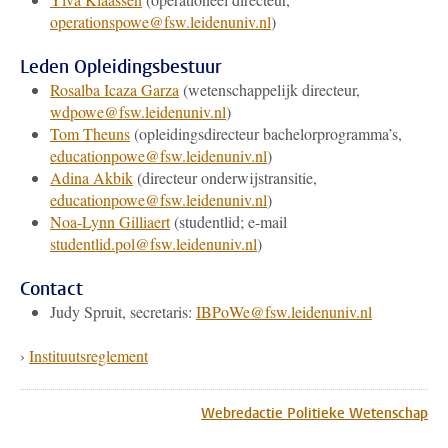
operationspowe@fsw.leidenuniv.nl
)
Leden Opleidingsbestuur
Rosalba Icaza Garza
(wetenschappelijk directeur,
wdpowe@fsw.leidenuniv.nl
)
Tom Theuns
(opleidingsdirecteur bachelorprogramma’s,
educationpowe@fsw.leidenuniv.nl
)
Adina Akbik
(directeur onderwijstransitie,
educationpowe@fsw.leidenuniv.nl
)
Noa-Lynn Gilliaert
(studentlid; e-mail
studentlid.pol@fsw.leidenuniv.nl
)
Contact
Judy Spruit, secretaris:
IBPoWe@fsw.leidenuniv.nl
›
Instituutsreglement
Webredactie Politieke Wetenschap