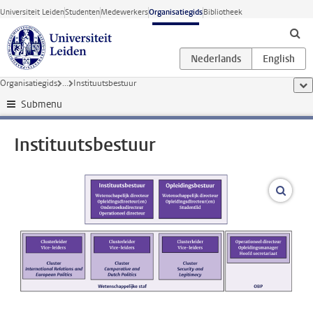
Ga direct naar de inhoud
Universiteit Leiden
Studenten
Medewerkers
Organisatiegids
Bibliotheek
Organisatiegids
...
Instituutsbestuur
too
Submenu
Instituutsbestuur
vergro