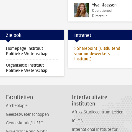
Ylva Klaassen
Operationeel
Directeur
Zie ook
Intranet
Homepage Instituut
› Sharepoint (uitsluitend
Politieke Wetenschap
voor medewerkers
Instituut)
Organisatie Instituut
Politieke Wetenschap
Faculteiten
Interfacultaire
instituten
Archeologie
Afrika Studiecentrum Leiden
Geesteswetenschappen
ICLON
Geneeskunde/LUMC
International Institute for
Governance and Global