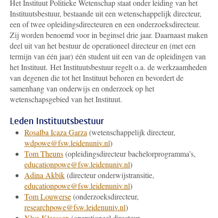
Het Instituut Politieke Wetenschap staat onder leiding van het
Instituutsbestuur, bestaande uit een wetenschappelijk directeur,
een of twee opleidingsdirecteuren en een onderzoeksdirecteur.
Zij worden benoemd voor in beginsel drie jaar. Daarnaast maken
deel uit van het bestuur de operationeel directeur en (met een
termijn van één jaar) één student uit een van de opleidingen van
het Instituut. Het Instituutsbestuur regelt o.a. de werkzaamheden
van degenen die tot het Instituut behoren en bevordert de
samenhang van onderwijs en onderzoek op het
wetenschapsgebied van het Instituut.
Leden Instituutsbestuur
Rosalba Icaza Garza
(wetenschappelijk directeur,
wdpowe@fsw.leidenuniv.nl
)
Tom Theuns
(opleidingsdirecteur bachelorprogramma’s,
educationpowe@fsw.leidenuniv.nl
)
Adina Akbik
(directeur onderwijstransitie,
educationpowe@fsw.leidenuniv.nl
)
Tom Louwerse
(onderzoeksdirecteur,
researchpowe@fsw.leidenuniv.nl
)
Ylva Klaassen
(operationeel directeur,