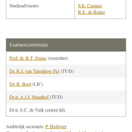
Studieadviseurs
S.E. Caspers
R.E. de Ruiter
Examencommissie
Prof. dr. R.T. Dame
(voorzitter)
Dr. R.J. van Tatenhove-Pel
(TUD)
Dr. R. Boot
(LIC)
Dr.ir. A.J.J. Straathof
(TUD)
Dr.ir. S.C. de Valk (extern lid)
Ambtelijk secretaris:
P. Hoftijzer