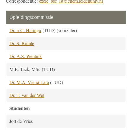
Correspondentie:
excie_bsc_lst@chem.leidenuniv.nl
Opleidingscommissie
Dr. ir C. Haringa
(TUD) (voorzitter)
Dr. S. Brünle
Dr. A.S. Wentink
M.E. Tack, MSc (TUD)
Dr. M.A. Vieira Lara
(TUD)
Dr. T. van der Wel
Studenten
Jort de Vries