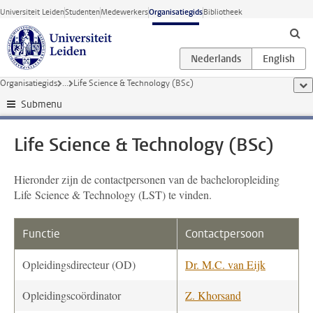
Ga direct naar de inhoud
Universiteit Leiden
Studenten
Medewerkers
Organisatiegids
Bibliotheek
Organisatiegids
...
Life Science & Technology (BSc)
too
Submenu
Life Science & Technology (BSc)
Hieronder zijn de contactpersonen van de bacheloropleiding
Life Science & Technology (LST) te vinden.
Functie
Contactpersoon
Opleidingsdirecteur (OD)
Dr. M.C. van Eijk
Opleidingscoördinator
Z. Khorsand