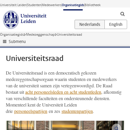
Ga direct naar de inhoud
Universiteit Leiden
Studenten
Medewerkers
Organisatiegids
Bibliotheek
Organisatiegids
Medezeggenschap
Universiteitsraad
Submenu
Universiteitsraad
De Universiteitsraad is een democratisch gekozen
medezeggenschapsorgaan waarin studenten en medewerkers
van de universiteit samen zijn vertegenwoordigd. De Raad
bestaat uit
acht personeelsleden en acht studentleden
, afkomstig
van verschillende faculteiten en ondersteunende diensten.
Momenteel kent de Universiteit Leiden
drie
personeelspartijen
en zes
studentenpartijen
.
vergro