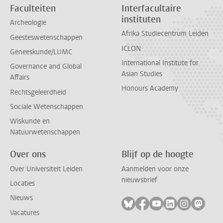
Faculteiten
Interfacultaire
instituten
Archeologie
Afrika Studiecentrum Leiden
Geesteswetenschappen
ICLON
Geneeskunde/LUMC
International Institute for
Governance and Global
Asian Studies
Affairs
Honours Academy
Rechtsgeleerdheid
Sociale Wetenschappen
Wiskunde en
Natuurwetenschappen
Over ons
Blijf op de hoogte
Over Universiteit Leiden
Aanmelden voor onze
nieuwsbrief
Locaties
Nieuws
Volg ons op bluesky
Volg ons op facebook
Volg ons op youtub
Volg ons op li
Volg ons o
Volg 
Vacatures