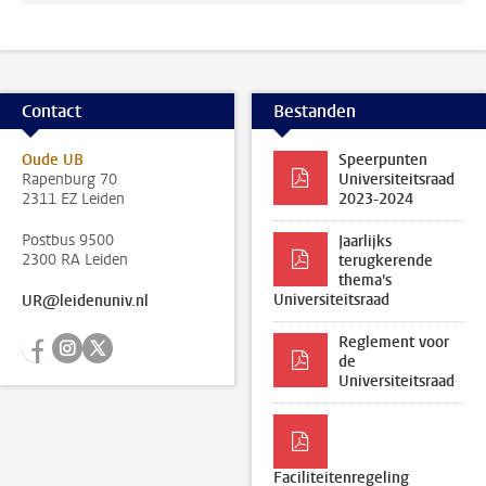
Contact
Bestanden
Oude UB
Speerpunten
Rapenburg 70
Universiteitsraad
2311 EZ Leiden
2023-2024
Postbus 9500
Jaarlijks
2300 RA Leiden
terugkerende
thema's
Universiteitsraad
UR@leidenuniv.nl
Volg ons op facebook
Volg ons op instagram
Volg ons op twitter
Reglement voor
de
Universiteitsraad
Faciliteitenregeling