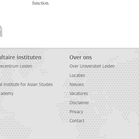
function.
ltaire instituten
Over ons
diecentrum Leiden
Over Universiteit Leiden
Locaties
l Institute for Asian Studies
Nieuws
cademy
Vacatures
Disclaimer
Privacy
Contact