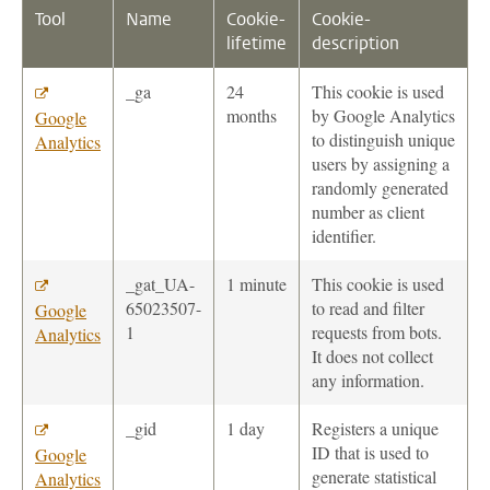
Tool
Name
Cookie-
Cookie-
lifetime
description
_ga
24
This cookie is used
months
by Google Analytics
Google
to distinguish unique
Analytics
users by assigning a
randomly generated
number as client
identifier.
_gat_UA-
1 minute
This cookie is used
65023507-
to read and filter
Google
1
requests from bots.
Analytics
It does not collect
any information.
_gid
1 day
Registers a unique
ID that is used to
Google
generate statistical
Analytics