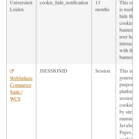
Universiteit
cookie_hide_notification
13
This cook
Leiden
months
is used to
hide the
cookie
banner if 
user has
interacted
with the
banner.
JSESSIONID
Session
This is a
general-
WebSphere
purpose
Commerce
platform
Suite /
session
WCS
cookie, se
by sites
running o
JavaServe
Pages. Th
cookie is