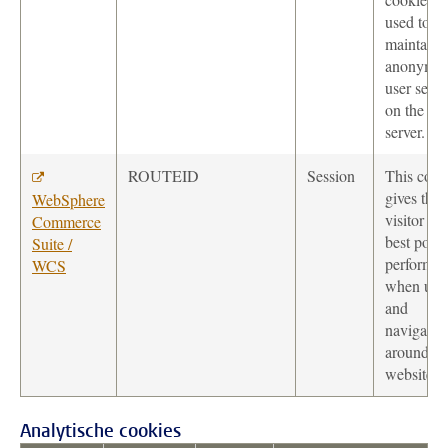
used to
maintain 
anonymo
user sessi
on the
server.
ROUTEID
Session
This cook
gives the
WebSphere
visitor the
Commerce
best possi
Suite /
performa
WCS
when usi
and
navigatin
around th
website.
Analytische cookies