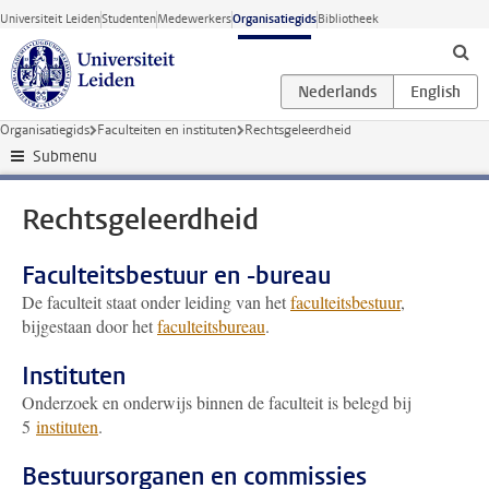
Ga direct naar de inhoud
Universiteit Leiden
Studenten
Medewerkers
Organisatiegids
Bibliotheek
Organisatiegids
Faculteiten en instituten
Rechtsgeleerdheid
Submenu
Rechtsgeleerdheid
Faculteitsbestuur en -bureau
De faculteit staat onder leiding van het
faculteitsbestuur
,
bijgestaan door het
faculteitsbureau
.
Instituten
Onderzoek en onderwijs binnen de faculteit is belegd bij
5
instituten
.
Bestuursorganen en commissies