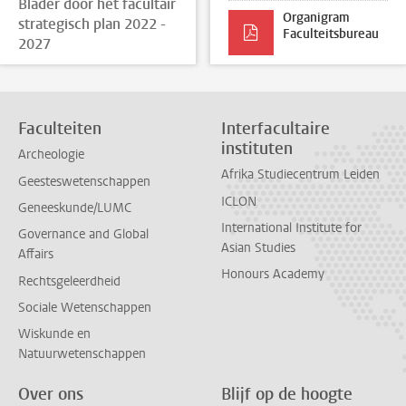
Blader door het facultair
Organigram
strategisch plan 2022 -
Faculteitsbureau
2027
Faculteiten
Interfacultaire
instituten
Archeologie
Afrika Studiecentrum Leiden
Geesteswetenschappen
ICLON
Geneeskunde/LUMC
International Institute for
Governance and Global
Asian Studies
Affairs
Honours Academy
Rechtsgeleerdheid
Sociale Wetenschappen
Wiskunde en
Natuurwetenschappen
Over ons
Blijf op de hoogte