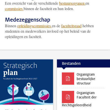
Een overzicht van de verschillende
bestuursorganen
en
commissies
binnen de faculteit en hun leden.
Medezeggenschap
Binnen
opleidingscommissies
en de
faculteitsraad
hebben
studenten en medewerkers invloed op het beleid van de
opleidingen en faculteit.
Bestanden
Organigram
bestuurlijke
structuur
Organigram
Faculteit der
Rechtsgeleerdheid