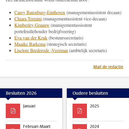
Carey Batenburg-Einthoven
(managementassistent decaan)
Chiara Termini
(managementassistent vice-decaan)
Kimberley Graauw
(managementassisstent
portefeuillehouder bedrijfvoering)
Eva van der Kruk
(bestuurssecretaris)
Maaike Barkema
(strategisch secretaris)
Liselore Brederode -Veerman
(ambtelijk secretaris)
Mail de redactie
Besluiten 2026
Oudere besluiten
Januari
2025
Februari-Maart
2024