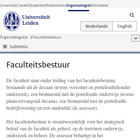
Ga direct naar de inhoud
Universiteit Leiden
Studenten
Medewerkers
Organisatiegids
Bibliotheek
Organisatiegids
...
Faculteitsbestuur
too
Submenu
Faculteitsbestuur
De faculteit staat onder leiding van het faculteitsbestuur,
bestaande uit de decaan (tevens voorzitter en portefeuillehouder
onderzoek), een bestuurslid met de portefeuille onderwijs (tevens
plaatsvervangend decaan), een bestuurslid met de portefeuille
bedrijfsvoering en een studentlid (de assessor).
Het faculteitsbestuur is verantwoordelijk voor het strategisch
beleid van de faculteit als geheel, op de terreinen onderwijs,
onderzoek en beheer. De assessor behartigt in het