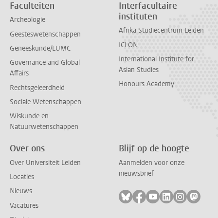
Faculteiten
Interfacultaire
instituten
Archeologie
Afrika Studiecentrum Leiden
Geesteswetenschappen
ICLON
Geneeskunde/LUMC
International Institute for
Governance and Global
Asian Studies
Affairs
Honours Academy
Rechtsgeleerdheid
Sociale Wetenschappen
Wiskunde en
Natuurwetenschappen
Over ons
Blijf op de hoogte
Over Universiteit Leiden
Aanmelden voor onze
nieuwsbrief
Locaties
Nieuws
Volg ons op bluesky
Volg ons op facebook
Volg ons op youtub
Volg ons op li
Volg ons o
Volg 
Vacatures