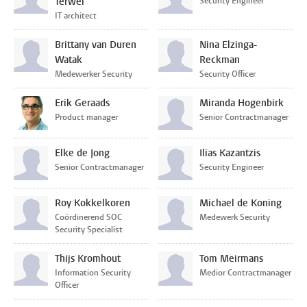
Terwel
Security Engineer
IT architect
Brittany van Duren
Nina Elzinga-
Watak
Reckman
Medewerker Security
Security Officer
Erik Geraads
Miranda Hogenbirk
Product manager
Senior Contractmanager
Elke de Jong
Ilias Kazantzis
Senior Contractmanager
Security Engineer
Roy Kokkelkoren
Michael de Koning
Coördinerend SOC
Medewerk Security
Security Specialist
Thijs Kromhout
Tom Meirmans
Information Security
Medior Contractmanager
Officer