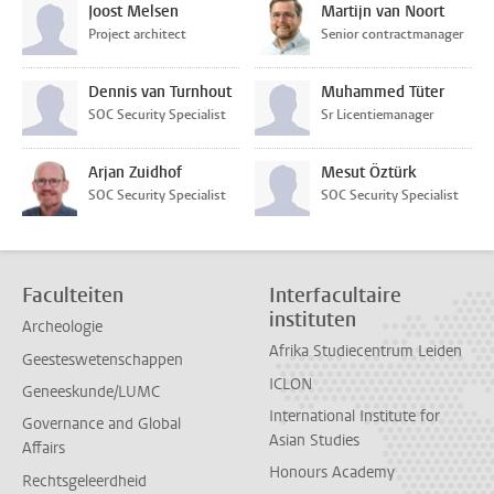
Joost Melsen
Martijn van Noort
Project architect
Senior contractmanager
Dennis van Turnhout
Muhammed Tüter
SOC Security Specialist
Sr Licentiemanager
Arjan Zuidhof
Mesut Öztürk
SOC Security Specialist
SOC Security Specialist
Faculteiten
Interfacultaire
instituten
Archeologie
Afrika Studiecentrum Leiden
Geesteswetenschappen
ICLON
Geneeskunde/LUMC
International Institute for
Governance and Global
Asian Studies
Affairs
Honours Academy
Rechtsgeleerdheid