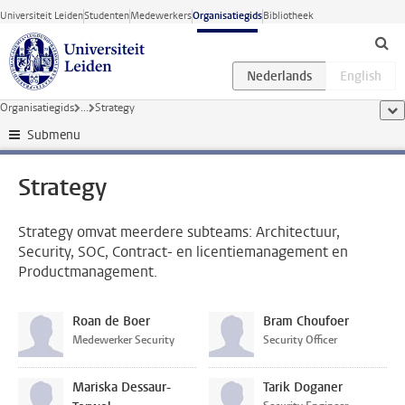
Ga direct naar de inhoud
Universiteit Leiden
Studenten
Medewerkers
Organisatiegids
Bibliotheek
Organisatiegids
...
Strategy
too
Submenu
Strategy
Strategy omvat meerdere subteams: Architectuur,
Security, SOC, Contract- en licentiemanagement en
Productmanagement.
Roan de Boer
Bram Choufoer
Medewerker Security
Security Officer
Mariska Dessaur-
Tarik Doganer