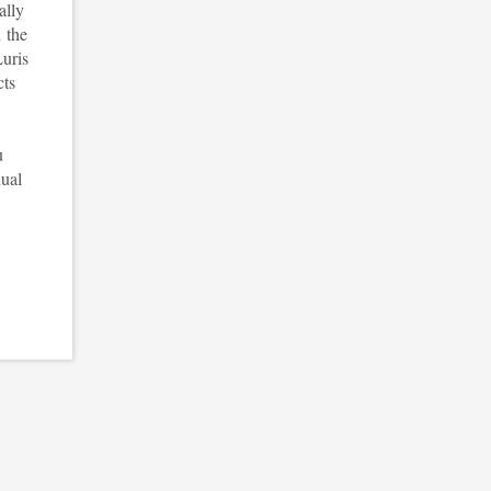
ally
h the
Luris
cts
u
nual