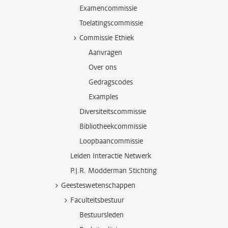
Examencommissie
Toelatingscommissie
Commissie Ethiek
Aanvragen
Over ons
Gedragscodes
Examples
Diversiteitscommissie
Bibliotheekcommissie
Loopbaancommissie
Leiden Interactie Netwerk
P.J.R. Modderman Stichting
Geesteswetenschappen
Faculteitsbestuur
Bestuursleden