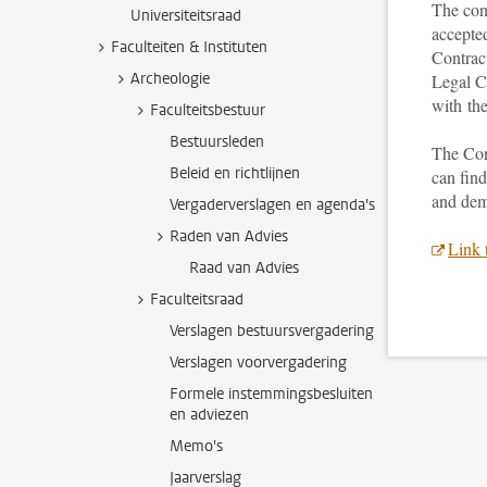
The cont
Universiteitsraad
accepted
Faculteiten & Instituten
Contract
Archeologie
Legal C
with the
Faculteitsbestuur
Bestuursleden
The Cont
Beleid en richtlijnen
can find
and dem
Vergaderverslagen en agenda's
Raden van Advies
Link 
Raad van Advies
Faculteitsraad
Verslagen bestuursvergadering
Verslagen voorvergadering
Formele instemmingsbesluiten
en adviezen
Memo's
Jaarverslag