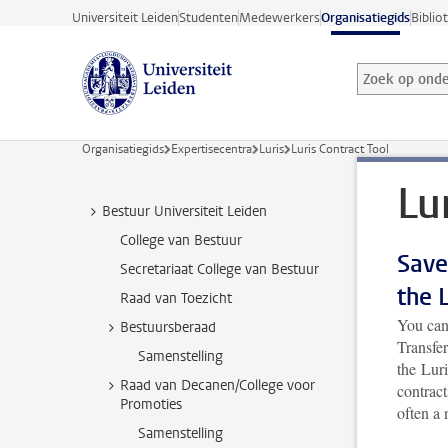
Ga direct naar de inhoud
Universiteit Leiden
Studenten
Medewerkers
Organisatiegids
Biblio
Zoek op onder
Zoekterm
Organisatiegids
Expertisecentra
Luris
Luris Contract Tool
Lu
Bestuur Universiteit Leiden
College van Bestuur
Save
Secretariaat College van Bestuur
the 
Raad van Toezicht
You can
Bestuursberaad
Transfe
Samenstelling
the Luri
Raad van Decanen/College voor
contract
Promoties
often a 
Samenstelling