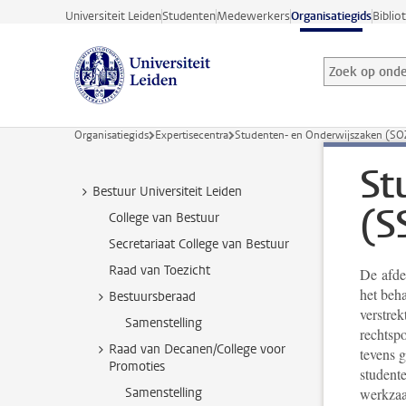
Ga direct naar de inhoud
Universiteit Leiden
Studenten
Medewerkers
Organisatiegids
Biblio
Zoek op onder
Zoekterm
Organisatiegids
Expertisecentra
Studenten- en Onderwijszaken (SO
St
Bestuur Universiteit Leiden
(S
College van Bestuur
Secretariaat College van Bestuur
Raad van Toezicht
De afdel
het beha
Bestuursberaad
verstrek
Samenstelling
rechtsp
Raad van Decanen/College voor
tevens g
Promoties
student
Samenstelling
werkza