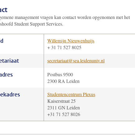
act
gemene management vragen kan contact worden opgenomen met het
gshoofd Student Support Services.
fd
Willemijn Nieuwenhuijs
+ 31 71 527 8025
etariaat
secretariaat@sea.leidenuniv.nl
adres
Postbus 9500
2300 RA Leiden
ekadres
Studentencentrum Plexus
Kaiserstraat 25
2311 GN Leiden
+31 71 527 8026