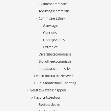
Examencommissie
Toelatingscommissie
Commissie Ethiek
Aanvragen
Over ons
Gedragscodes
Examples
Diversiteitscommissie
Bibliotheekcommissie
Loopbaancommissie
Leiden Interactie Netwerk
P.J.R. Modderman Stichting
Geesteswetenschappen
Faculteitsbestuur
Bestuursleden