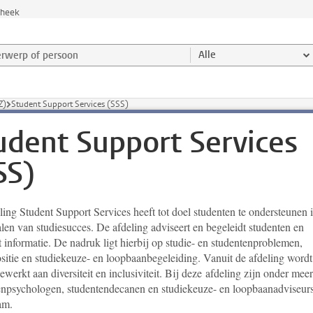
theek
werp of persoon en selecteer categorie
Alle
Z)
Student Support Services (SSS)
udent Support Services
SS)
ing Student Support Services heeft tot doel studenten te ondersteunen 
len van studiesucces. De afdeling adviseert en begeleidt studenten en
t informatie. De nadruk ligt hierbij op studie- en studentenproblemen,
ositie en studiekeuze- en loopbaanbegeleiding. Vanuit de afdeling wordt
ewerkt aan diversiteit en inclusiviteit. Bij deze afdeling zijn onder meer
enpsychologen, studentendecanen en studiekeuze- en loopbaanadviseur
am.