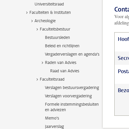
Universiteitsraad
Cont
Faculteiten & Instituten
Voor al
Archeologie
afdelin
Faculteitsbestuur
Bestuursleden
Hoo
Beleid en richtlijnen
Vergaderverslagen en agenda's
Secr
Raden van Advies
Post
Raad van Advies
Faculteitsraad
Verslagen bestuursvergadering
Bezo
Verslagen voorvergadering
Formele instemmingsbesluiten
en adviezen
Memo's
Jaarverslag