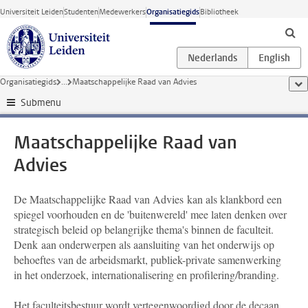
Ga direct naar de inhoud
Universiteit Leiden
Studenten
Medewerkers
Organisatiegids
Bibliotheek
Organisatiegids
...
Maatschappelijke Raad van Advies
too
Submenu
Maatschappelijke Raad van
Advies
De Maatschappelijke Raad van Advies kan als klankbord een
spiegel voorhouden en de 'buitenwereld' mee laten denken over
strategisch beleid op belangrijke thema's binnen de faculteit.
Denk aan onderwerpen als aansluiting van het onderwijs op
behoeftes van de arbeidsmarkt, publiek-private samenwerking
in het onderzoek, internationalisering en profilering/branding.
Het faculteitsbestuur wordt vertegenwoordigd door de decaan,