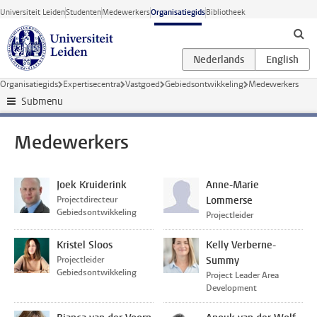
Ga direct naar de inhoud
Universiteit Leiden
Studenten
Medewerkers
Organisatiegids
Bibliotheek
Organisatiegids
Expertisecentra
Vastgoed
Gebiedsontwikkeling
Medewerkers
Submenu
Medewerkers
Joek Kruiderink
Anne-Marie
Projectdirecteur
Lommerse
Gebiedsontwikkeling
Projectleider
Kristel Sloos
Kelly Verberne-
Projectleider
Summy
Gebiedsontwikkeling
Project Leader Area
Development