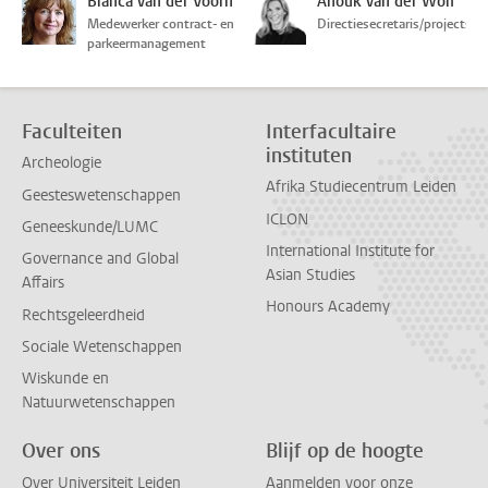
Bianca van der Voorn
Anouk van der Wolf
Medewerker contract- en
Directiesecretaris/projectsecr
parkeermanagement
Faculteiten
Interfacultaire
instituten
Archeologie
Afrika Studiecentrum Leiden
Geesteswetenschappen
ICLON
Geneeskunde/LUMC
International Institute for
Governance and Global
Asian Studies
Affairs
Honours Academy
Rechtsgeleerdheid
Sociale Wetenschappen
Wiskunde en
Natuurwetenschappen
Over ons
Blijf op de hoogte
Over Universiteit Leiden
Aanmelden voor onze