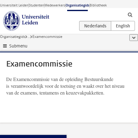
Ga direct naar de inhoud
Universiteit Leiden
Studenten
Medewerkers
Organisatiegids
Bibliotheek
Organisatiegids
...
Examencommissie
too
Submenu
Examencommissie
De Examencommissie van de opleiding Bestuurskunde
is verantwoordelijk voor de toetsing en waakt over het niveau
van de examens, tentamens en keuzevakpakketten.