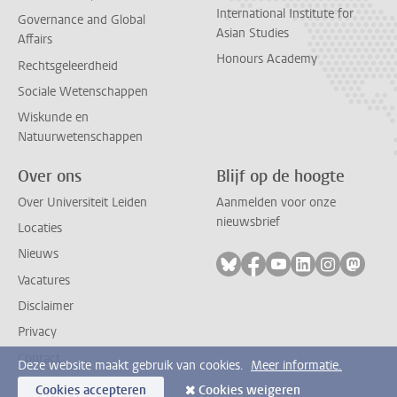
International Institute for
Governance and Global
Asian Studies
Affairs
Honours Academy
Rechtsgeleerdheid
Sociale Wetenschappen
Wiskunde en
Natuurwetenschappen
Over ons
Blijf op de hoogte
Over Universiteit Leiden
Aanmelden voor onze
nieuwsbrief
Locaties
Nieuws
Volg ons op bluesky
Volg ons op facebook
Volg ons op youtub
Volg ons op li
Volg ons o
Volg 
Vacatures
Disclaimer
Privacy
Contact
Deze website maakt gebruik van cookies.
Meer informatie.
Cookies accepteren
Cookies weigeren