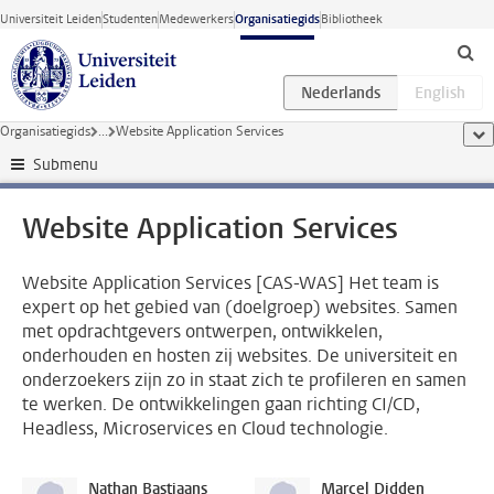
Ga direct naar de inhoud
Universiteit Leiden
Studenten
Medewerkers
Organisatiegids
Bibliotheek
Organisatiegids
...
Website Application Services
too
Submenu
Website Application Services
Website Application Services [CAS-WAS] Het team is
expert op het gebied van (doelgroep) websites. Samen
met opdrachtgevers ontwerpen, ontwikkelen,
onderhouden en hosten zij websites. De universiteit en
onderzoekers zijn zo in staat zich te profileren en samen
te werken. De ontwikkelingen gaan richting CI/CD,
Headless, Microservices en Cloud technologie.
Nathan Bastiaans
Marcel Didden