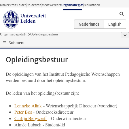
Ga direct naar de inhoud
Universiteit Leiden
Studenten
Medewerkers
Organisatiegids
Bibliotheek
Organisatiegids
...
Opleidingsbestuur
too
Submenu
Opleidingsbestuur
De opleidingen van het Instituut Pedagogische Wetenschappen
worden bestuurd door het opleidingsbestuur.
De leden van het opleidingsbestuur zijn:
Lenneke Alink
- Wetenschappelijk Directeur (voorzitter)
Peter Bos
- Onderzoeksdirecteur
Carlijn Bergwerff
- Onderwijsdirecteur
Aimée Lubach - Student-lid