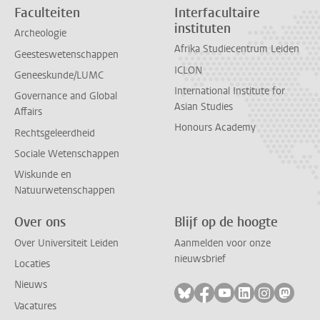
Faculteiten
Interfacultaire
instituten
Archeologie
Afrika Studiecentrum Leiden
Geesteswetenschappen
ICLON
Geneeskunde/LUMC
International Institute for
Governance and Global
Asian Studies
Affairs
Honours Academy
Rechtsgeleerdheid
Sociale Wetenschappen
Wiskunde en
Natuurwetenschappen
Over ons
Blijf op de hoogte
Over Universiteit Leiden
Aanmelden voor onze
nieuwsbrief
Locaties
Nieuws
Volg ons op bluesky
Volg ons op facebook
Volg ons op youtub
Volg ons op li
Volg ons o
Volg 
Vacatures