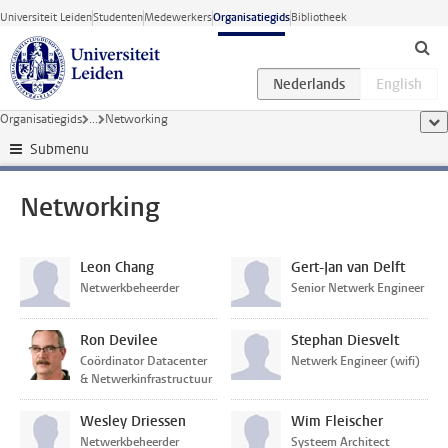
Ga direct naar de inhoud
Universiteit Leiden
Studenten
Medewerkers
Organisatiegids
Bibliotheek
Organisatiegids
...
Networking
too
Submenu
Networking
Leon Chang
Gert-Jan van Delft
Netwerkbeheerder
Senior Netwerk Engineer
Ron Devilee
Stephan Diesvelt
Coördinator Datacenter
Netwerk Engineer (wifi)
& Netwerkinfrastructuur
Wesley Driessen
Wim Fleischer
Netwerkbeheerder
Systeem Architect