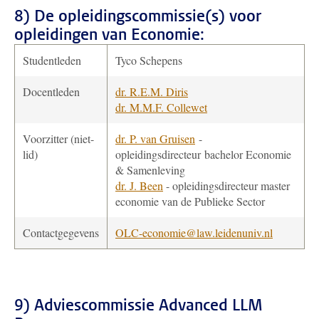
8) De opleidingscommissie(s) voor
opleidingen van Economie
:
Studentleden
Tyco Schepens
Docentleden
dr. R.E.M. Diris
dr. M.M.F. Collewet
Voorzitter (niet-
dr. P. van Gruisen
-
lid)
opleidingsdirecteur
bachelor Economie
& Samenleving
dr. J. Been
- opleidingsdirecteur master
economie van de Publieke Sector
Contactgegevens
OLC-economie@law.leidenuniv.nl
9) Adviescommissie Advanced LLM