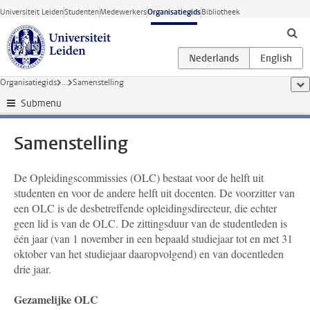
Ga direct naar de inhoud
Universiteit Leiden
Studenten
Medewerkers
Organisatiegids
Bibliotheek
Organisatiegids
...
Samenstelling
too
Submenu
Samenstelling
De Opleidingscommissies (OLC) bestaat voor de helft uit
studenten en voor de andere helft uit docenten. De voorzitter van
een OLC is de desbetreffende opleidingsdirecteur, die echter
geen lid is van de OLC. De zittingsduur van de studentleden is
één jaar (van 1 november in een bepaald studiejaar tot en met 31
oktober van het studiejaar daaropvolgend) en van docentleden
drie jaar.
Gezamelijke OLC