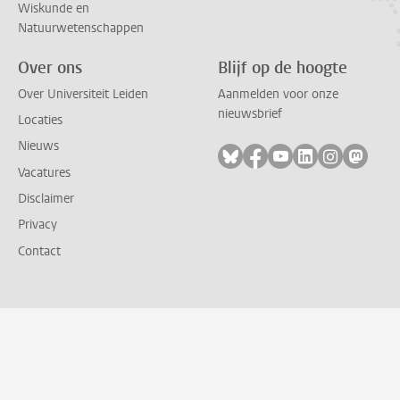
Wiskunde en
Natuurwetenschappen
Over ons
Blijf op de hoogte
Over Universiteit Leiden
Aanmelden voor onze
nieuwsbrief
Locaties
Nieuws
Volg ons op bluesky
Volg ons op facebook
Volg ons op youtub
Volg ons op li
Volg ons o
Volg 
Vacatures
Disclaimer
Privacy
Contact