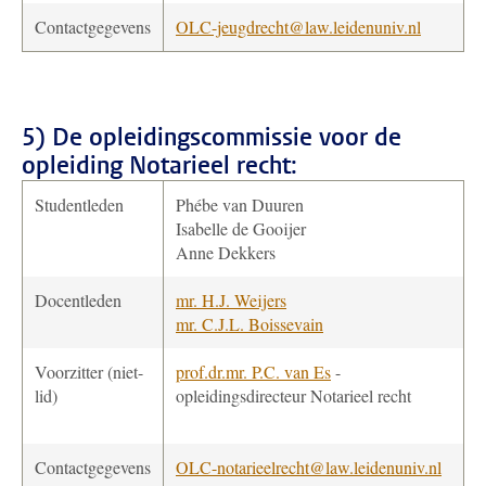
Contactgegevens
OLC-jeugdrecht@law.leidenuniv.nl
5) De opleidingscommissie voor de
opleiding
Notarieel recht:
Studentleden
Phébe van Duuren
Isabelle de Gooijer
Anne Dekkers
Docentleden
mr. H.J. Weijers
mr. C.J.L. Boissevain
Voorzitter (niet-
prof.dr.mr. P.C. van Es
-
lid)
opleidingsdirecteur Notarieel recht
Contactgegevens
OLC-notarieelrecht@law.leidenuniv.nl