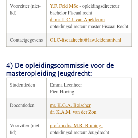
Voorzitter (niet-
Y.F. Feld MSc
- opleidingsdirecteur
lid)
bachelor Fiscaal recht
dr.mr. L.C.J. van Apeldoorn
–
opleidingsdirecteur master Fiscaal Recht
Contactgegevens
OLC-fiscaalrecht@law.leidenuniv.nl
4) De opleidingscommissie voor de
masteropleiding
Jeugdrecht:
Studentleden
Emma Leenheer
Fien Hoving
Docentleden
mr. K.G.A. Bolscher
dr. K.A.M. van der Zon
Voorzitter (niet-
prof.mr.drs. M.R. Bruning
-
lid)
opleidingsdirecteur Jeugdrecht