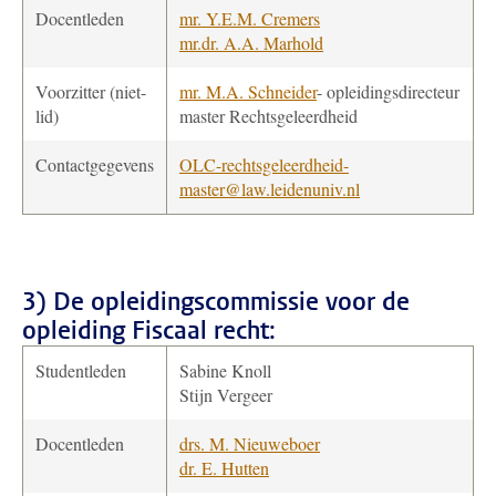
Docentleden
mr. Y.E.M. Cremers
mr.dr. A.A. Marhold
Voorzitter (niet-
mr. M.A. Schneider
- opleidingsdirecteur
lid)
master Rechtsgeleerdheid
Contactgegevens
OLC-rechtsgeleerdheid-
master@law.leidenuniv.nl
3) De opleidingscommissie voor de
opleiding
Fiscaal recht:
Studentleden
Sabine Knoll
Stijn Vergeer
Docentleden
drs. M. Nieuweboer
dr. E. Hutten