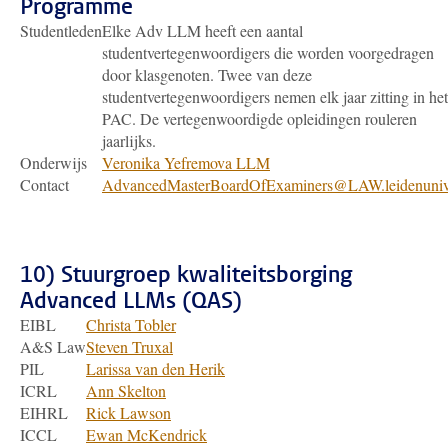
Programme
Studentleden
Elke Adv LLM heeft een aantal
studentvertegenwoordigers die worden voorgedragen
door klasgenoten. Twee van deze
studentvertegenwoordigers nemen elk jaar zitting in het
PAC. De vertegenwoordigde opleidingen rouleren
jaarlijks.
Onderwijs
Veronika Yefremova LLM
Contact
AdvancedMasterBoardOfExaminers@LAW.leidenuniv
10)
Stuurgroep kwaliteitsborging
Advanced LLMs (QAS)
EIBL
Christa Tobler
A&S Law
Steven Truxal
PIL
Larissa van den Herik
ICRL
Ann Skelton
EIHRL
Rick Lawson
ICCL
Ewan McKendrick