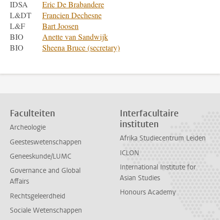
IDSA
Eric De Brabandere
L&DT
Francien Dechesne
L&F
Bart Joosen
BIO
Anette van Sandwijk
BIO
Sheena Bruce (secretary)
Faculteiten
Interfacultaire
instituten
Archeologie
Afrika Studiecentrum Leiden
Geesteswetenschappen
ICLON
Geneeskunde/LUMC
International Institute for
Governance and Global
Asian Studies
Affairs
Honours Academy
Rechtsgeleerdheid
Sociale Wetenschappen