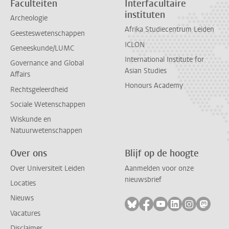
Faculteiten
Interfacultaire
instituten
Archeologie
Afrika Studiecentrum Leiden
Geesteswetenschappen
ICLON
Geneeskunde/LUMC
International Institute for
Governance and Global
Asian Studies
Affairs
Honours Academy
Rechtsgeleerdheid
Sociale Wetenschappen
Wiskunde en
Natuurwetenschappen
Over ons
Blijf op de hoogte
Over Universiteit Leiden
Aanmelden voor onze
nieuwsbrief
Locaties
Nieuws
Volg ons op bluesky
Volg ons op facebook
Volg ons op youtub
Volg ons op li
Volg ons o
Volg 
Vacatures
Disclaimer