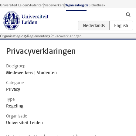
Ga direct naar de inhoud
Universiteit Leiden
Studenten
Medewerkers
Organisatiegids
Bibliotheek
Organisatiegids
Reglementen
Privacyverklaringen
Privacyverklaringen
Doelgroep
Medewerkers | Studenten
Categorie
Privacy
Type
Regeling
Organisatie
Universiteit Leiden