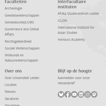
Faculteiten
Interfacultaire
instituten
Archeologie
Afrika Studiecentrum Leiden
Geesteswetenschappen
ICLON
Geneeskunde/LUMC
International Institute for
Governance and Global
Asian Studies
Affairs
Honours Academy
Rechtsgeleerdheid
Sociale Wetenschappen
Wiskunde en
Natuurwetenschappen
Over ons
Blijf op de hoogte
Over Universiteit Leiden
Aanmelden voor onze
nieuwsbrief
Locaties
Nieuws
Volg ons op bluesky
Volg ons op facebook
Volg ons op youtub
Volg ons op li
Volg ons o
Volg 
Vacatures
Disclaimer