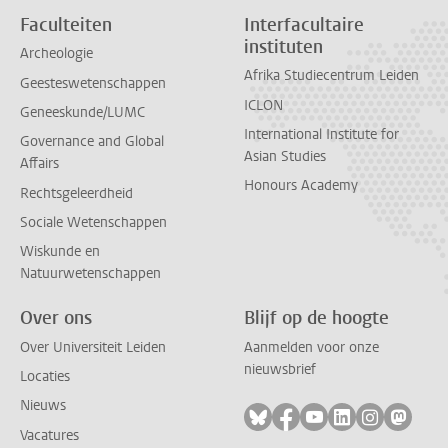
Faculteiten
Interfacultaire
instituten
Archeologie
Afrika Studiecentrum Leiden
Geesteswetenschappen
ICLON
Geneeskunde/LUMC
International Institute for
Governance and Global
Asian Studies
Affairs
Honours Academy
Rechtsgeleerdheid
Sociale Wetenschappen
Wiskunde en
Natuurwetenschappen
Over ons
Blijf op de hoogte
Over Universiteit Leiden
Aanmelden voor onze
nieuwsbrief
Locaties
Nieuws
Volg ons op bluesky
Volg ons op facebook
Volg ons op youtub
Volg ons op li
Volg ons o
Volg 
Vacatures