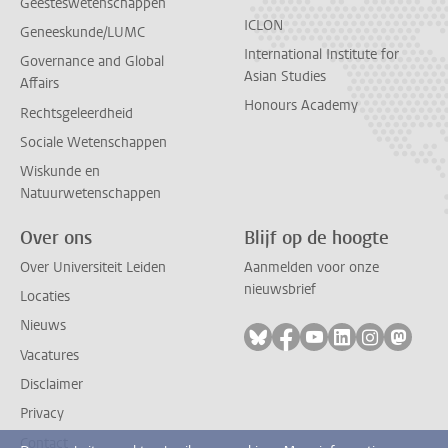
Geesteswetenschappen
ICLON
Geneeskunde/LUMC
International Institute for
Governance and Global
Asian Studies
Affairs
Honours Academy
Rechtsgeleerdheid
Sociale Wetenschappen
Wiskunde en
Natuurwetenschappen
Over ons
Blijf op de hoogte
Over Universiteit Leiden
Aanmelden voor onze
nieuwsbrief
Locaties
Nieuws
Volg ons op bluesky
Volg ons op facebook
Volg ons op youtub
Volg ons op li
Volg ons o
Volg 
Vacatures
Disclaimer
Privacy
Contact