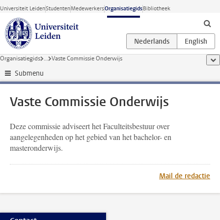
Ga direct naar de inhoud
Universiteit Leiden
Studenten
Medewerkers
Organisatiegids
Bibliotheek
Organisatiegids
...
Vaste Commissie Onderwijs
too
Submenu
Vaste Commissie Onderwijs
Deze commissie adviseert het Faculteitsbestuur over
aangelegenheden op het gebied van het bachelor- en
masteronderwijs.
Mail de redactie