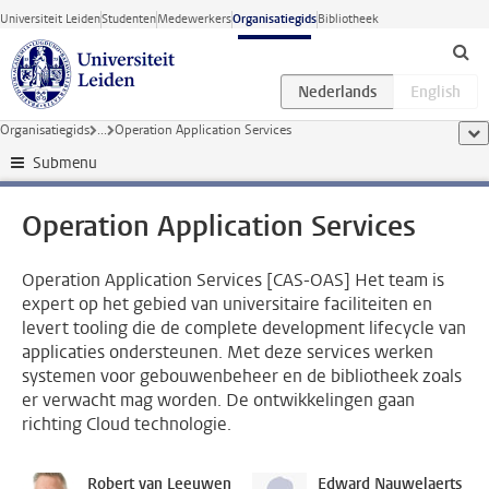
Ga direct naar de inhoud
Universiteit Leiden
Studenten
Medewerkers
Organisatiegids
Bibliotheek
Organisatiegids
...
Operation Application Services
too
Submenu
Operation Application Services
Operation Application Services [CAS-OAS] Het team is
expert op het gebied van universitaire faciliteiten en
levert tooling die de complete development lifecycle van
applicaties ondersteunen. Met deze services werken
systemen voor gebouwenbeheer en de bibliotheek zoals
er verwacht mag worden. De ontwikkelingen gaan
richting Cloud technologie.
Robert van Leeuwen
Edward Nauwelaerts