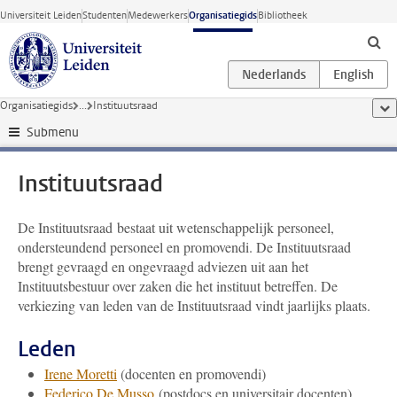
Ga direct naar de inhoud
Universiteit Leiden
Studenten
Medewerkers
Organisatiegids
Bibliotheek
Organisatiegids
...
Instituutsraad
too
Submenu
Instituutsraad
De Instituutsraad bestaat uit wetenschappelijk personeel,
ondersteundend personeel en promovendi. De Instituutsraad
brengt gevraagd en ongevraagd adviezen uit aan het
Instituutsbestuur over zaken die het instituut betreffen. De
verkiezing van leden van de Instituutsraad vindt jaarlijks plaats.
Leden
Irene Moretti
(docenten en promovendi)
Federico De Musso
(postdocs en universitair docenten)