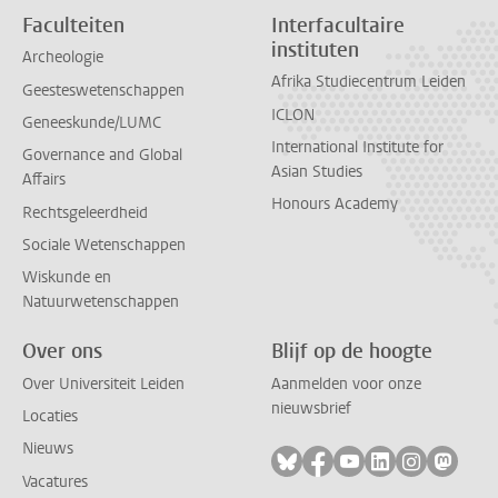
Faculteiten
Interfacultaire
instituten
Archeologie
Afrika Studiecentrum Leiden
Geesteswetenschappen
ICLON
Geneeskunde/LUMC
International Institute for
Governance and Global
Asian Studies
Affairs
Honours Academy
Rechtsgeleerdheid
Sociale Wetenschappen
Wiskunde en
Natuurwetenschappen
Over ons
Blijf op de hoogte
Over Universiteit Leiden
Aanmelden voor onze
nieuwsbrief
Locaties
Nieuws
Volg ons op bluesky
Volg ons op facebook
Volg ons op youtub
Volg ons op li
Volg ons o
Volg 
Vacatures