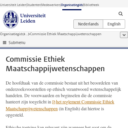
Ga direct naar de inhoud
Universiteit Leiden
Studenten
Medewerkers
Organisatiegids
Bibliotheek
Organisatiegids
...
Commissie Ethiek Maatschappijwetenschappen
too
Submenu
Commissie Ethiek
Maatschappijwetenschappen
De hoofdtaak van de commissie bestaat uit het beoordelen van
onderzoeksvoorstellen op ethisch verantwoord wetenschappelijk
handelen. De voorwaarden en beginselen die de commissie
hanteert zijn toegelicht in
het reglement Commissie Ethiek
Maatschappijwetenschappen
(in English) dat hiertoe is
opgesteld.
Ethische toetsing kan relevant zijn wanneer het gaat om de