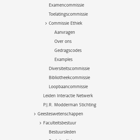
Examencommissie
Toelatingscommissie
Commissie Ethiek
Aanvragen
Over ons
Gedragscodes
Examples
Diversiteitscommissie
Bibliotheekcommissie
Loopbaancommissie
Leiden Interactie Netwerk
P.J.R. Modderman Stichting
Geesteswetenschappen
Faculteitsbestuur
Bestuursleden