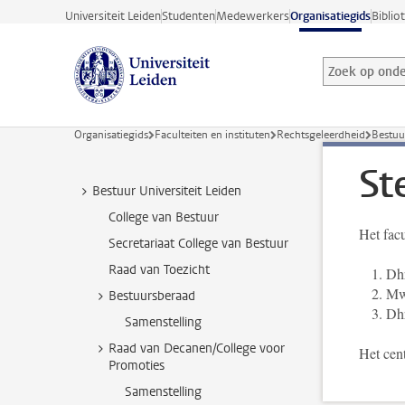
Ga direct naar de inhoud
Universiteit Leiden
Studenten
Medewerkers
Organisatiegids
Biblio
Zoek op onder
Zoekterm
Organisatiegids
Faculteiten en instituten
Rechtsgeleerdheid
Bestuu
St
Bestuur Universiteit Leiden
College van Bestuur
Het facu
Secretariaat College van Bestuur
Raad van Toezicht
Dhr
M
Bestuursberaad
Dh
Samenstelling
Raad van Decanen/College voor
Het cen
Promoties
Samenstelling