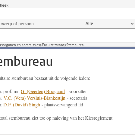
theek
werp of persoon en selecteer categorie
Alle
rsorganen en commissies
Faculteitsraad
Stembureau
embureau
ltaire stembureau bestaat uit de volgende leden:
. prof. mr.
G. (Geerten) Boogaard
- voorzitter
w.
V.C. (Vera) Versluis-Blankestijn
- secretaris
r.
D.F. (David) Singh
- plaatsvervangend lid
traal stembureau ziet toe op naleving van het Kiesreglement.