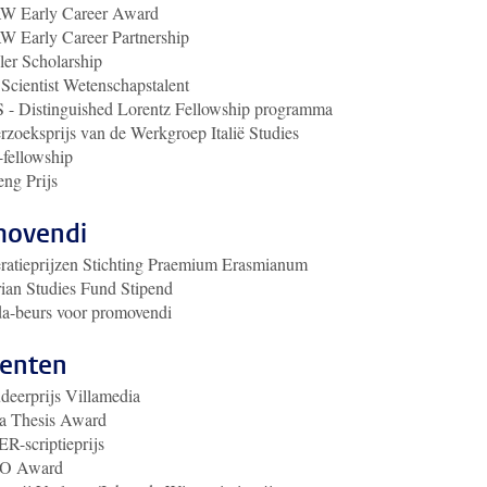
 Early Career Award
 Early Career Partnership
er Scholarship
cientist Wetenschapstalent
 - Distinguished Lorentz Fellowship programma
zoeksprijs van de Werkgroep Italië Studies
-fellowship
ng Prijs
movendi
ratieprijzen Stichting Praemium Erasmianum
ian Studies Fund Stipend
a-beurs voor promovendi
enten
deerprijs Villamedia
ca Thesis Award
R-scriptieprijs
O Award