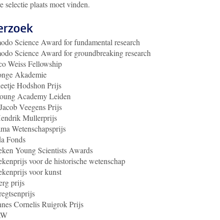
re selectie plaats moet vinden.
erzoek
do Science Award for fundamental research
do Science Award for groundbreaking research
co Weiss Fellowship
onge Akademie
eetje Hodshon Prijs
oung Academy Leiden
Jacob Veegens Prijs
endrik Mullerprijs
ama Wetenschapsprijs
a Fonds
eken Young Scientists Awards
kenprijs voor de historische wetenschap
kenprijs voor kunst
rg prijs
egtsenprijs
nes Cornelis Ruigrok Prijs
AW