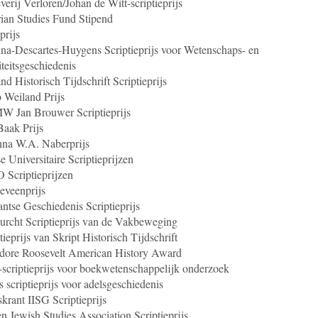
verij Verloren/Johan de Witt-scriptieprijs
ian Studies Fund Stipend
prijs
a-Descartes-Huygens Scriptieprijs voor Wetenschaps- en
teitsgeschiedenis
nd Historisch Tijdschrift Scriptieprijs
 Weiland Prijs
 Jan Brouwer Scriptieprijs
Baak Prijs
nna W.A. Naberprijs
e Universitaire Scriptieprijzen
 Scriptieprijzen
eveenprijs
ntse Geschiedenis Scriptieprijs
rcht Scriptieprijs van de Vakbeweging
tieprijs van Skript Historisch Tijdschrift
dore Roosevelt American History Award
-scriptieprijs voor boekwetenschappelijk onderzoek
s scriptieprijs voor adelsgeschiedenis
krant IISG Scriptieprijs
n Jewish Studies Association Scriptieprijs