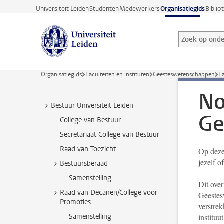
Ga direct naar de inhoud
Universiteit Leiden
Studenten
Medewerkers
Organisatiegids
Biblio
Zoek op onder
Zoekterm
Organisatiegids
Faculteiten en instituten
Geesteswetenschappen
Fa
No
Bestuur Universiteit Leiden
Ge
College van Bestuur
Secretariaat College van Bestuur
Raad van Toezicht
Op deze
jezelf 
Bestuursberaad
Samenstelling
Dit ove
Raad van Decanen/College voor
Geestes
Promoties
verstrek
Samenstelling
instituu