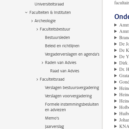
facultai
Universiteitsraad
Faculteiten & Instituten
Ond
Archeologie
Ammo
Faculteitsbestuur
Ammo
Bran
Bestuursleden
De J
Beleid en richtlijnen
De K
Vergaderverslagen en agenda's
De Y
Dirk 
Raden van Advies
Dr. H
Raad van Advies
Grat
Faculteitsraad
Gond
Verslagen bestuursvergadering
Hein
Heine
Verslagen voorvergadering
Heine
Formele instemmingsbesluiten
Holbe
en adviezen
Huibr
Memo's
Johan
KN
Jaarverslag