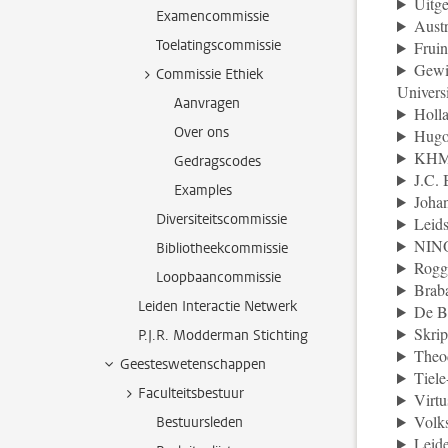
Uitge
Examencommissie
Austr
Toelatingscommissie
Fruin
Gewin
Commissie Ethiek
Universi
Aanvragen
Holla
Over ons
Hugo
KHMW
Gedragscodes
J.C. 
Examples
Joha
Diversiteitscommissie
Leids
NINO
Bibliotheekcommissie
Rogg
Loopbaancommissie
Braba
Leiden Interactie Netwerk
De Bu
Skrip
P.J.R. Modderman Stichting
Theo
Geesteswetenschappen
Tiele
Faculteitsbestuur
Virtu
Volks
Bestuursleden
Leide