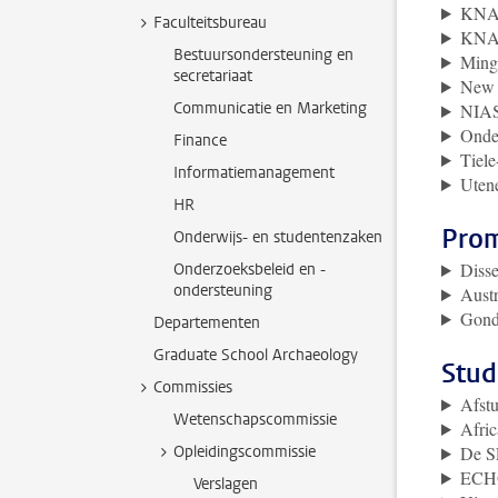
KNAW
Faculteitsbureau
KNAW
Bestuursondersteuning en
Mingl
secretariaat
New S
Communicatie en Marketing
NIAS
Onder
Finance
Tiele
Informatiemanagement
Utene
HR
Pro
Onderwijs- en studentenzaken
Disse
Onderzoeksbeleid en -
ondersteuning
Austr
Gond
Departementen
Graduate School Archaeology
Stud
Commissies
Afstu
Wetenschapscommissie
Afri
Opleidingscommissie
De SE
ECH
Verslagen