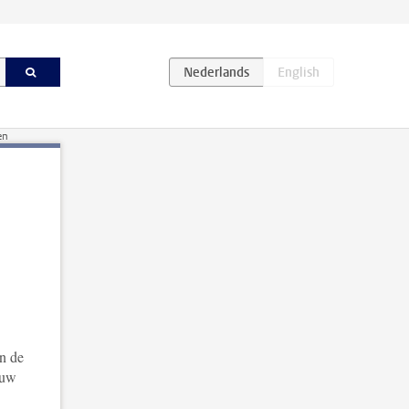
en
an de
 uw