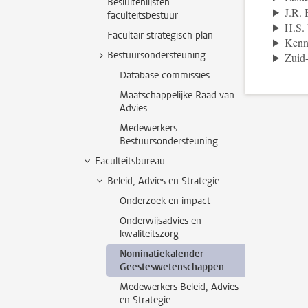
Besluitenlijsten
J.R. 
faculteitsbestuur
H.S. 
Facultair strategisch plan
Kenni
Bestuursondersteuning
Zuid-
Database commissies
Maatschappelijke Raad van
Advies
Medewerkers
Bestuursondersteuning
Faculteitsbureau
Beleid, Advies en Strategie
Onderzoek en impact
Onderwijsadvies en
kwaliteitszorg
Nominatiekalender
Geesteswetenschappen
Medewerkers Beleid, Advies
en Strategie