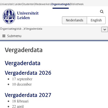
Ga direct naar de inhoud
Universiteit Leiden
Studenten
Medewerkers
Organisatiegids
Bibliotheek
Organisatiegids
...
Vergaderdata
too
Submenu
Vergaderdata
Vergaderdata
Vergaderdata 2026
17 september
10 december
Vergaderdata 2027
18 februari
22 april