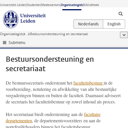
Ga direct naar de inhoud
Universiteit Leiden
Studenten
Medewerkers
Organisatiegids
Bibliotheek
Organisatiegids
...
Bestuursondersteuning en secretariaat
too
Submenu
Bestuursondersteuning en
secretariaat
De bestuurssecretaris ondersteunt het
faculteitsbestuur
in de
voorbereiding, notulering en afwikkeling van alle bestuurlijke
vergaderingen binnen en buiten de faculteit. Daarnaast adviseert
de secretaris het faculteitsbestuur op zowel inhoud als proces.
Het secretariaat biedt ondersteuning aan de
facultaire
departementen
, de departementsvoorzitters en aan de
portefeuillehouders binnen het faculteitsbestuur.