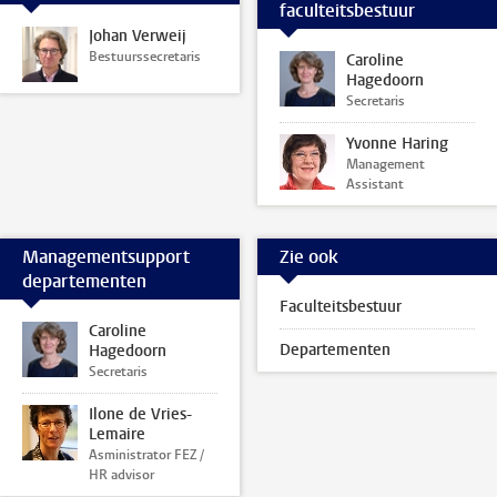
faculteitsbestuur
Johan Verweij
Bestuurssecretaris
Caroline
Hagedoorn
Secretaris
Yvonne Haring
Management
Assistant
Managementsupport
Zie ook
departementen
Faculteitsbestuur
Caroline
Departementen
Hagedoorn
Secretaris
Ilone de Vries-
Lemaire
Asministrator FEZ /
HR advisor