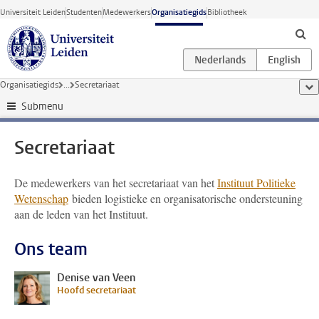
Ga direct naar de inhoud
Universiteit Leiden
Studenten
Medewerkers
Organisatiegids
Bibliotheek
Organisatiegids
...
Secretariaat
too
Submenu
Secretariaat
De medewerkers van het secretariaat van het
Instituut Politieke
Wetenschap
bieden logistieke en organisatorische ondersteuning
aan de leden van het Instituut.
Ons team
Denise van Veen
Hoofd secretariaat