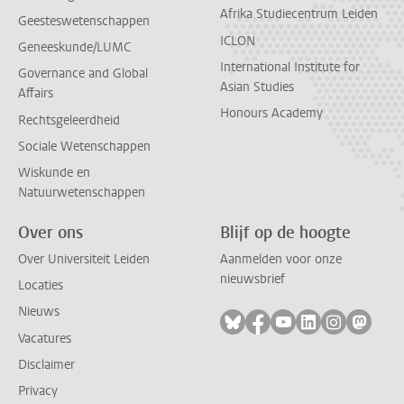
Afrika Studiecentrum Leiden
Geesteswetenschappen
ICLON
Geneeskunde/LUMC
International Institute for
Governance and Global
Asian Studies
Affairs
Honours Academy
Rechtsgeleerdheid
Sociale Wetenschappen
Wiskunde en
Natuurwetenschappen
Over ons
Blijf op de hoogte
Over Universiteit Leiden
Aanmelden voor onze
nieuwsbrief
Locaties
Nieuws
Volg ons op bluesky
Volg ons op facebook
Volg ons op youtub
Volg ons op li
Volg ons o
Volg 
Vacatures
Disclaimer
Privacy