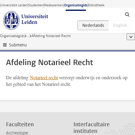
Ga direct naar de inhoud
Universiteit Leiden
Studenten
Medewerkers
Organisatiegids
Bibliotheek
Organisatiegids
...
Afdeling Notarieel Recht
too
Submenu
Afdeling Notarieel Recht
De afdeling
Notarieel recht
verzorgt onderwijs en onderzoek op
het gebied van het Notarieel recht.
Faculteiten
Interfacultaire
instituten
Archeologie