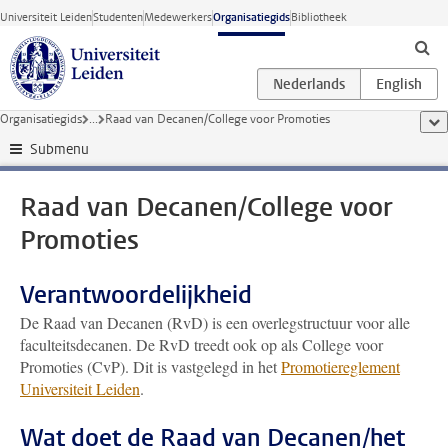
Ga direct naar de inhoud
Universiteit Leiden
Studenten
Medewerkers
Organisatiegids
Bibliotheek
Organisatiegids
...
Raad van Decanen/College voor Promoties
too
Submenu
Raad van Decanen/College voor
Promoties
Verantwoordelijkheid
De Raad van Decanen (RvD) is een overlegstructuur voor alle
faculteitsdecanen. De RvD treedt ook op als College voor
Promoties (CvP). Dit is vastgelegd in het
Promotiereglement
Universiteit Leiden
.
Wat doet de Raad van Decanen/het