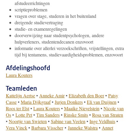
afstudeerrichtingen
scriptieproblemen
vragen over stage, studeren in het buitenland
dreigende studievertraging
studie- en examenregelingen
doorverwijzing naar studentpsychologen, andere
hulpverleners, studentendecanen enzovoort
informatie over allerlei verzoekschriften, vrijstellingen, extra
tijd bij tentamens, studievaardigheidsproblemen, enzovoort
Afdelingshoofd
Laura Kouters
Teamleden
Kattelijn Aertse
•
Anneke Amir
•
Elizabeth den Boer
•
Patsy
Casse
•
Maria Dijkgraaf
•
Jurjen Donkers
•
Eli van Duijnen
•
Roos ter Elst
•
Laura Kouters
•
Maaike Nievelstein
•
Nicole van
Os
•
Lotte Pet
•
Tim Sanders
•
Rinske Smits
•
Rosa van Straten
•
Noortje van Swieten
•
Sabine van Veelen
•
Inge Veldhuis
•
Vera Vinck
•
Barbara Visscher
•
Janneke Walstra
•
Annet