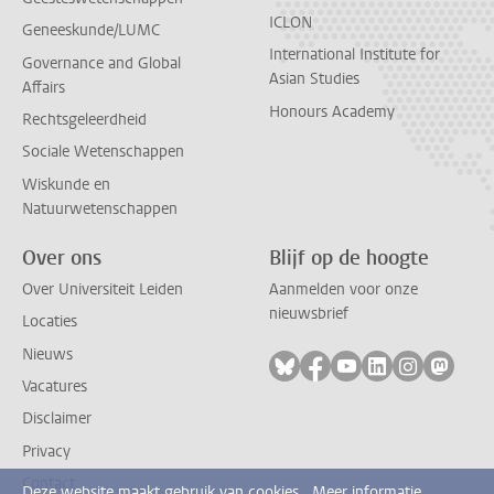
ICLON
Geneeskunde/LUMC
International Institute for
Governance and Global
Asian Studies
Affairs
Honours Academy
Rechtsgeleerdheid
Sociale Wetenschappen
Wiskunde en
Natuurwetenschappen
Over ons
Blijf op de hoogte
Over Universiteit Leiden
Aanmelden voor onze
nieuwsbrief
Locaties
Nieuws
Volg ons op bluesky
Volg ons op facebook
Volg ons op youtub
Volg ons op li
Volg ons o
Volg 
Vacatures
Disclaimer
Privacy
Contact
Deze website maakt gebruik van cookies.
Meer informatie.