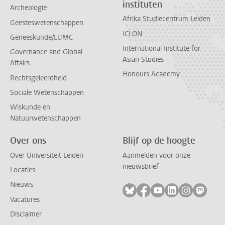
instituten
Archeologie
Afrika Studiecentrum Leiden
Geesteswetenschappen
ICLON
Geneeskunde/LUMC
International Institute for
Governance and Global
Asian Studies
Affairs
Honours Academy
Rechtsgeleerdheid
Sociale Wetenschappen
Wiskunde en
Natuurwetenschappen
Over ons
Blijf op de hoogte
Over Universiteit Leiden
Aanmelden voor onze
nieuwsbrief
Locaties
Nieuws
Volg ons op bluesky
Volg ons op facebook
Volg ons op youtub
Volg ons op li
Volg ons o
Volg 
Vacatures
Disclaimer