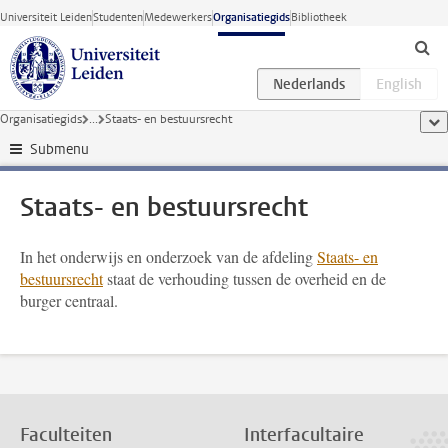
Ga direct naar de inhoud
Universiteit Leiden
Studenten
Medewerkers
Organisatiegids
Bibliotheek
Organisatiegids
...
Staats- en bestuursrecht
too
Submenu
Staats- en bestuursrecht
In het onderwijs en onderzoek van de afdeling
Staats- en
bestuursrecht
staat de verhouding tussen de overheid en de
burger centraal.
Faculteiten
Interfacultaire