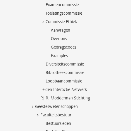
Examencommissie
Toelatingscommissie
Commissie Ethiek
Aanvragen
Over ons
Gedragscodes
Examples
Diversiteitscommissie
Bibliotheekcommissie
Loopbaancommissie
Leiden Interactie Netwerk
P.J.R. Modderman Stichting
Geesteswetenschappen
Faculteitsbestuur
Bestuursleden