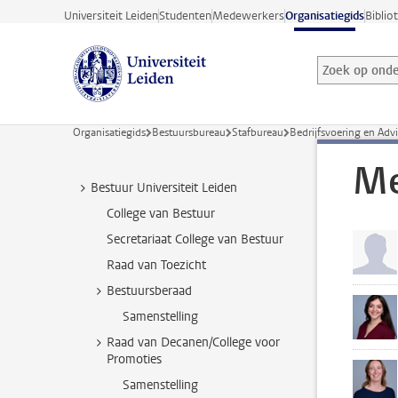
Ga direct naar de inhoud
Universiteit Leiden
Studenten
Medewerkers
Organisatiegids
Biblio
Zoek op onder
Zoekterm
Organisatiegids
Bestuursbureau
Stafbureau
Bedrijfsvoering en Adv
Me
Bestuur Universiteit Leiden
College van Bestuur
Secretariaat College van Bestuur
Raad van Toezicht
Bestuursberaad
Samenstelling
Raad van Decanen/College voor
Promoties
Samenstelling