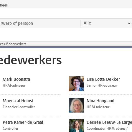
theek
werp of persoon en selecteer categorie
Alle
ies
Medewerkers
dewerkers
Mark Boonstra
Lise Lotte Dekker
HRM-adviseur
Senior HR-adviseur
Moena al Homsi
Nina Hoogland
Financieel controller
HRM-adviseur
Petra Kamer-de Graaf
Désirée Leeuw-Le Larg
Controller
Coördinator HRM advies /