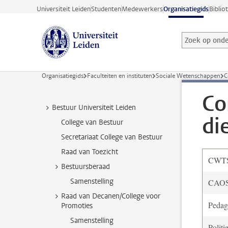
Ga direct naar de inhoud
Universiteit Leiden
Studenten
Medewerkers
Organisatiegids
Biblio
Zoek op onder
Zoekterm
Organisatiegids
Faculteiten en instituten
Sociale Wetenschappen
C
Co
Bestuur Universiteit Leiden
di
College van Bestuur
Secretariaat College van Bestuur
Raad van Toezicht
CWT
Bestuursberaad
Samenstelling
CAO
Raad van Decanen/College voor
Pedag
Promoties
Samenstelling
Polit