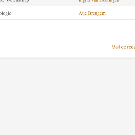
ologie
Atie Breugem
Mail de reda