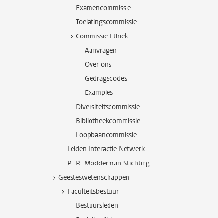
Examencommissie
Toelatingscommissie
Commissie Ethiek
Aanvragen
Over ons
Gedragscodes
Examples
Diversiteitscommissie
Bibliotheekcommissie
Loopbaancommissie
Leiden Interactie Netwerk
P.J.R. Modderman Stichting
Geesteswetenschappen
Faculteitsbestuur
Bestuursleden