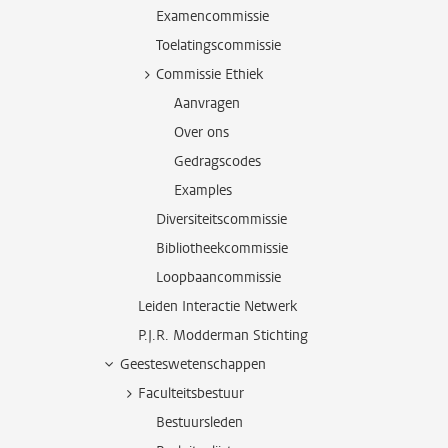
Examencommissie
Toelatingscommissie
Commissie Ethiek
Aanvragen
Over ons
Gedragscodes
Examples
Diversiteitscommissie
Bibliotheekcommissie
Loopbaancommissie
Leiden Interactie Netwerk
P.J.R. Modderman Stichting
Geesteswetenschappen
Faculteitsbestuur
Bestuursleden