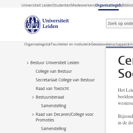
Ga direct naar de inhoud
Universiteit Leiden
Studenten
Medewerkers
Organisatiegids
Biblio
Zoek op onder
Zoekterm
Organisatiegids
Faculteiten en instituten
Geesteswetenschappen
In
Ce
Bestuur Universiteit Leiden
So
College van Bestuur
Secretariaat College van Bestuur
Raad van Toezicht
Het Lei
beeldend
Bestuursberaad
westers
Samenstelling
Raad van Decanen/College voor
Bijzond
Promoties
in de do
Samenstelling