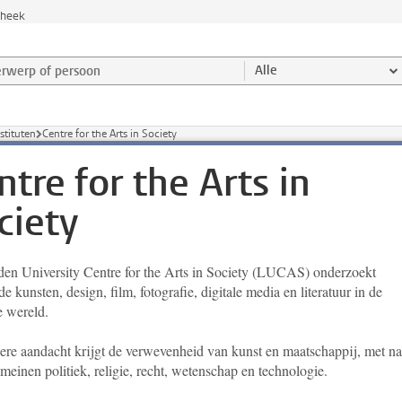
theek
werp of persoon en selecteer categorie
Alle
stituten
Centre for the Arts in Society
ntre for the Arts in
ciety
den University Centre for the Arts in Society (LUCAS) onderzoekt
e kunsten, design, film, fotografie, digitale media en literatuur in de
e wereld.
ere aandacht krijgt de verwevenheid van kunst en maatschappij, met n
meinen politiek, religie, recht, wetenschap en technologie.