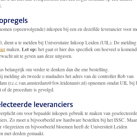
it.
opregels
omen (opeenvolgende) inkopen bij een en dezelfde leverancier voor m
0, dient u te melden bij Universitaire Inkoop Leiden (UIL). De melding
Let op:
ier
maken.
het gaat er hier dus specifiek om hoeveel u komend
rwacht uit te geven aan deze uitgaven.
us belangrijk om verder te denken dan die ene bestelling.
ij melding als tweede e-mailadres het adres van de controller Rob van
am (r.c.c.van.amsterdam@fsw.leidenuniv.nl) opnemen omdat UIL bij
t of de procedure is gevolgd.
lecteerde leveranciers
verplicht om voor bepaalde inkopen gebruik te maken van geselecteerd
ciers. Zo moet u bijvoorbeeld uw hardware bestellen bij het ISSC. Maar
r vliegreizen en bijvoorbeeld bloemen heeft de Universiteit Leiden
en met derden gemaakt.