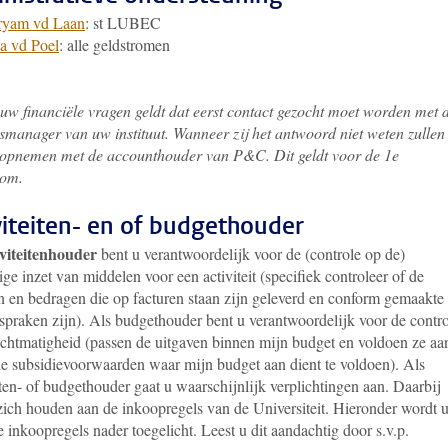
ryam vd Laan
: st LUBEC
a vd Poel
: alle geldstromen
 uw financiële vragen geldt dat eerst contact gezocht moet worden met 
tsmanager van uw instituut. Wanneer zij het antwoord niet weten zullen 
 opnemen met de accounthouder van P&C. Dit geldt voor de 1e
oom.
viteiten- en of budgethouder
iviteitenhouder
bent u verantwoordelijk voor de (controle op de)
ge inzet van middelen voor een activiteit (specifiek controleer of de
en en bedragen die op facturen staan zijn geleverd en conform gemaakte
fspraken zijn). Als budgethouder bent u verantwoordelijk voor de contr
echtmatigheid (passen de uitgaven binnen mijn budget en voldoen ze aa
le subsidievoorwaarden waar mijn budget aan dient te voldoen). Als
iten- of budgethouder gaat u waarschijnlijk verplichtingen aan. Daarbij
zich houden aan de inkoopregels van de Universiteit. Hieronder wordt 
e inkoopregels nader toegelicht. Leest u dit aandachtig door s.v.p.