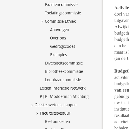
Examencommissie
Activit
Toelatingscommissie
doel van
uitgave
Commissie Ethiek
Afwijki
Aanvragen
budgeth
Over ons
budgetho
dan het 
Gedragscodes
maar is 
Examples
(en de U
Diversiteitscommissie
Budget
Bibliotheekcommissie
activite
Loopbaancommissie
budgett
Leiden Interactie Netwerk
van een
gebudget
P.J.R. Modderman Stichting
uw inst
Geesteswetenschappen
instituu
Faculteitsbestuur
resultaa
activit
Bestuursleden
behalen 