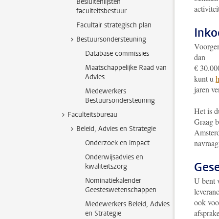
Besluitenlijsten
activite
faculteitsbestuur
Facultair strategisch plan
Inko
Bestuursondersteuning
Voorgen
Database commissies
dan
€ 30.00
Maatschappelijke Raad van
Advies
kunt u
h
jaren ve
Medewerkers
Bestuursondersteuning
Het is d
Faculteitsbureau
Graag b
Beleid, Advies en Strategie
Amsterd
navraag
Onderzoek en impact
Onderwijsadvies en
Gese
kwaliteitszorg
U bent 
Nominatiekalender
Geesteswetenschappen
leveran
ook voo
Medewerkers Beleid, Advies
afsprak
en Strategie