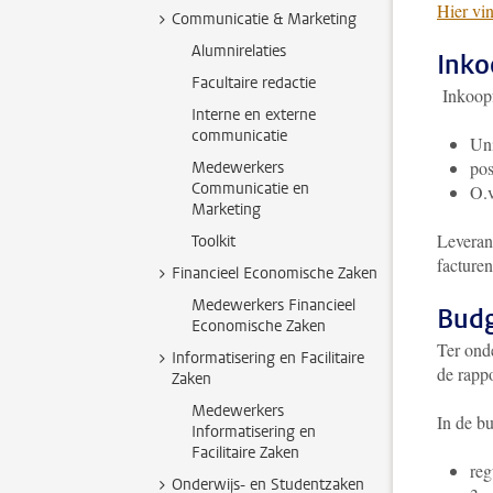
Hier vin
Communicatie & Marketing
Alumnirelaties
Inko
Facultaire redactie
Inkoopf
Interne en externe
communicatie
Uni
po
Medewerkers
Communicatie en
O.v
Marketing
Leveranc
Toolkit
facture
Financieel Economische Zaken
Medewerkers Financieel
Budg
Economische Zaken
Ter ond
Informatisering en Facilitaire
de rapp
Zaken
Medewerkers
In de bu
Informatisering en
Facilitaire Zaken
reg
Onderwijs- en Studentzaken