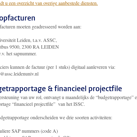
dt u een overzicht van overige aanbestede diensten.
opfacturen
acturen moeten geadresseerd worden aan:
versiteit Leiden, t.a.v. ASSC,
stbus 9500, 2300 RA LEIDEN
.v. het sapnummer.
iers kunnen de factuur (per 1 stuks) digitaal aanleveren via:
n@assc.leidenuniv.nl
etrapportage & financieel projectfile
ersteuning van uw rol, ontvangt u maandelijks de “budgetrapportage” e
ortage “financieel projectfile” van het ISSC.
dgetrapportage onderscheiden we drie soorten activiteiten:
uliere SAP nummers (code A)