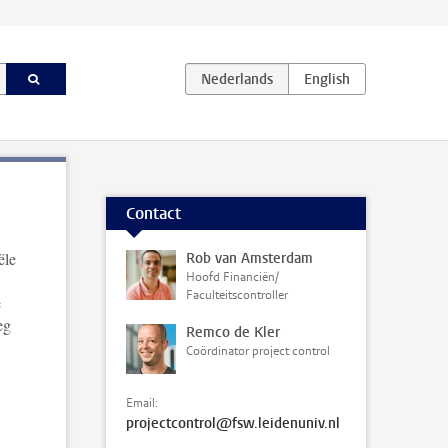
Contact
ële
Rob van Amsterdam
Hoofd Financiën/
Faculteitscontroller
e
eg
Remco de Kler
Coördinator project control
Email:
projectcontrol@fsw.leidenuniv.nl