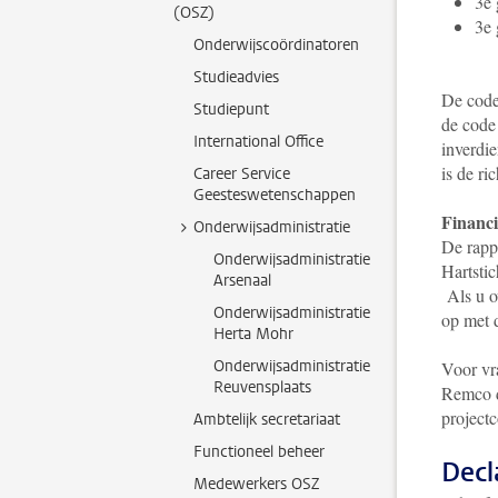
3e
(OSZ)
3e
Onderwijscoördinatoren
Studieadvies
De code
Studiepunt
de code
International Office
inverdi
is de ri
Career Service
Geesteswetenschappen
Financi
Onderwijsadministratie
De rappo
Onderwijsadministratie
Hartsti
Arsenaal
Als u o
Onderwijsadministratie
op met 
Herta Mohr
Onderwijsadministratie
Voor vr
Reuvensplaats
Remco d
project
Ambtelijk secretariaat
Functioneel beheer
Decl
Medewerkers OSZ