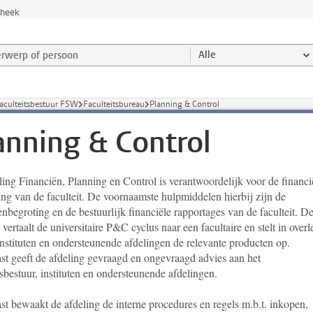
theek
werp of persoon en selecteer categorie
Alle
aculteitsbestuur FSW
Faculteitsbureau
Planning & Control
anning & Control
ing Financiën, Planning en Control is verantwoordelijk voor de financi
ing van de faculteit. De voornaamste hulpmiddelen hierbij zijn de
nbegroting en de bestuurlijk financiële rapportages van de faculteit. D
 vertaalt de universitaire P&C cyclus naar een facultaire en stelt in overl
instituten en ondersteunende afdelingen de relevante producten op.
st geeft de afdeling gevraagd en ongevraagd advies aan het
tsbestuur, instituten en ondersteunende afdelingen.
st bewaakt de afdeling de interne procedures en regels m.b.t. inkopen,