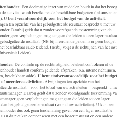
eitenhouder:
Een doelmatige inzet van middelen houdt in dat het beoo
 de activiteit wordt bereikt met de beschikbare budgetten (inkomsten e
U bent verantwoordelijk voor het budget van de activiteit
n).
.
ngen ten opzichte van het gebudgetteerde resultaat bespreekt u met uw
ouder. Daarbij geldt dat u zonder voorafgaande toestemming van de
uder geen verplichtingen mag aangaan die leiden tot een lager resultaa
gebudgetteerde resultaat. (NB bij inverdiende gelden is er geen budget
het beschikbaar saldo leidend. Hierbij volgt u de richtlijnen van het inst
niversiteit Leiden).
houder:
De controle op de rechtmatigheid betekent controleren of de
itenhouder handelt conform geldende afspraken (o.a. interne richtlijnen,
U bent eindverantwoordelijk voor het budge
en, beschikbaar saldo).
 of meerdere activiteiten.
Afwijkingen ten opzichte van het
teerde resultaat – voor het totaal van uw activiteiten – bespreekt u me
ituutsmanager. Daarbij geldt dat u zonder voorafgaande toestemming va
tsmanager geen verplichtingen mag aangaan die leiden tot een lager
t dan het gebudgetteerde resultaat (voor al uw activiteiten). U kunt een
eitenhouder dus ook geen toestemming geven om een lager resultaat te
als u dit niet kan compenseren met een hoger resultaat op een andere