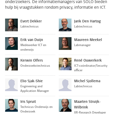
onderzoekers. De informatiemanagers van SOLO bieden
hulp bij vraagstukken rondom privacy, informatie en ICT.
Evert Dekker
Jarik Den Hartog
Labtechnicus
Labtechnicus
Erik van Duijn
Maureen Meekel
Medewerker ICT en
Labmanager
onderwijs
Kerwin Olfers
René Ouwerkerk
Onderzoekstechnicus
ICT-coördinator/Security
officer
Elio Sjak-Shie
Michel Sjollema
Engineering and
Labtechnicus
Application Manager
Iris Spruit
Maarten Struijk-
Technicus Onderwijs en
Wilbrink
Onderzoek
XR-Research Developer