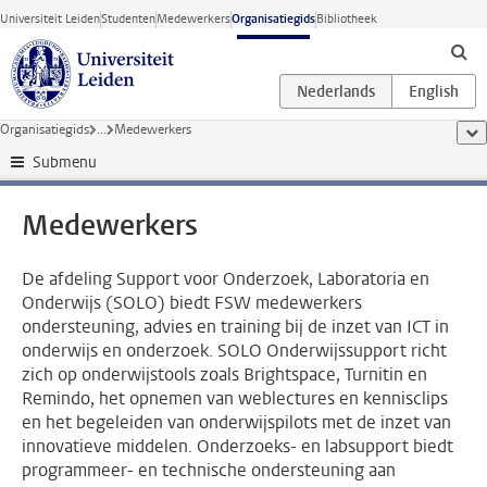
Ga direct naar de inhoud
Universiteit Leiden
Studenten
Medewerkers
Organisatiegids
Bibliotheek
Organisatiegids
...
Medewerkers
too
Submenu
Medewerkers
De afdeling Support voor Onderzoek, Laboratoria en
Onderwijs (SOLO) biedt FSW medewerkers
ondersteuning, advies en training bij de inzet van ICT in
onderwijs en onderzoek. SOLO Onderwijssupport richt
zich op onderwijstools zoals Brightspace, Turnitin en
Remindo, het opnemen van weblectures en kennisclips
en het begeleiden van onderwijspilots met de inzet van
innovatieve middelen. Onderzoeks- en labsupport biedt
programmeer- en technische ondersteuning aan