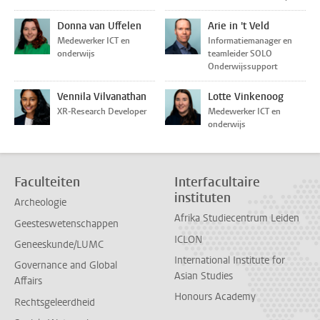
Donna van Uffelen
Arie in 't Veld
Medewerker ICT en
Informatiemanager en
onderwijs
teamleider SOLO
Onderwijssupport
Vennila Vilvanathan
Lotte Vinkenoog
XR-Research Developer
Medewerker ICT en
onderwijs
Faculteiten
Interfacultaire
instituten
Archeologie
Afrika Studiecentrum Leiden
Geesteswetenschappen
ICLON
Geneeskunde/LUMC
International Institute for
Governance and Global
Asian Studies
Affairs
Honours Academy
Rechtsgeleerdheid