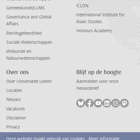
ICLON
Geneeskunde/LUMC
International Institute for
Governance and Global
Asian Studies
Affairs
Honours Academy
Rechtsgeleerdheid
Sociale Wetenschappen
Wiskunde en
Natuurwetenschappen
Over ons
Blijf op de hoogte
Over Universiteit Leiden
Aanmelden voor onze
nieuwsbrief
Locaties
Nieuws
Volg ons op bluesky
Volg ons op facebook
Volg ons op youtub
Volg ons op li
Volg ons o
Volg 
Vacatures
Disclaimer
Privacy
Contact
Deze website maakt gebruik van cookies.
Meer informatie.