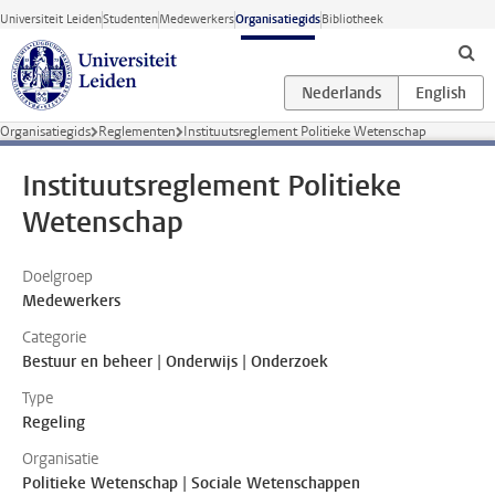
Ga direct naar de inhoud
Universiteit Leiden
Studenten
Medewerkers
Organisatiegids
Bibliotheek
Organisatiegids
Reglementen
Instituutsreglement Politieke Wetenschap
Instituutsreglement Politieke
Wetenschap
Doelgroep
Medewerkers
Categorie
Bestuur en beheer | Onderwijs | Onderzoek
Type
Regeling
Organisatie
Politieke Wetenschap | Sociale Wetenschappen