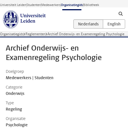
Ga direct naar de inhoud
Universiteit Leiden
Studenten
Medewerkers
Organisatiegids
Bibliotheek
Organisatiegids
Reglementen
Archief Onderwijs- en Examenregeling Psychologie
Archief Onderwijs- en
Examenregeling Psychologie
Doelgroep
Medewerkers | Studenten
Categorie
Onderwijs
Type
Regeling
Organisatie
Psychologie