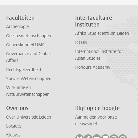
Faculteiten
Interfacultaire
instituten
Archeologie
Afrika Studiecentrum Leiden
Geesteswetenschappen
ICLON
Geneeskunde/LUMC
International Institute for
Governance and Global
Asian Studies
Affairs
Honours Academy
Rechtsgeleerdheid
Sociale Wetenschappen
Wiskunde en
Natuurwetenschappen
Over ons
Blijf op de hoogte
Over Universiteit Leiden
Aanmelden voor onze
nieuwsbrief
Locaties
Nieuws
Volg ons op bluesky
Volg ons op facebook
Volg ons op youtub
Volg ons op li
Volg ons o
Volg 