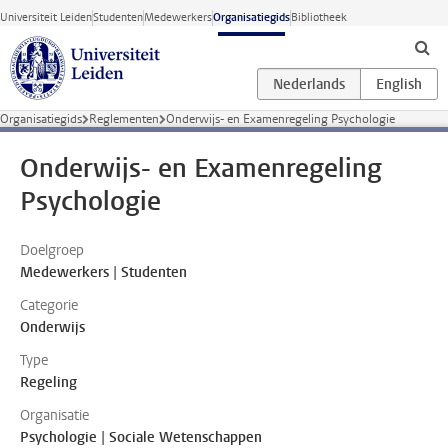
Ga direct naar de inhoud
Universiteit Leiden
Studenten
Medewerkers
Organisatiegids
Bibliotheek
Organisatiegids
Reglementen
Onderwijs- en Examenregeling Psychologie
Onderwijs- en Examenregeling
Psychologie
Doelgroep
Medewerkers | Studenten
Categorie
Onderwijs
Type
Regeling
Organisatie
Psychologie | Sociale Wetenschappen