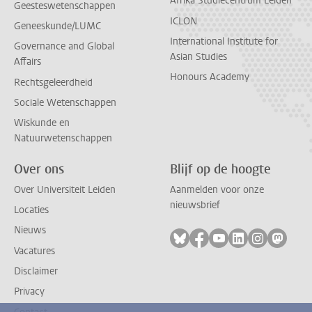
Afrika Studiecentrum Leiden
Geesteswetenschappen
ICLON
Geneeskunde/LUMC
International Institute for
Governance and Global
Asian Studies
Affairs
Honours Academy
Rechtsgeleerdheid
Sociale Wetenschappen
Wiskunde en
Natuurwetenschappen
Over ons
Blijf op de hoogte
Over Universiteit Leiden
Aanmelden voor onze
nieuwsbrief
Locaties
Nieuws
Volg ons op bluesky
Volg ons op facebook
Volg ons op youtub
Volg ons op li
Volg ons o
Volg 
Vacatures
Disclaimer
Privacy