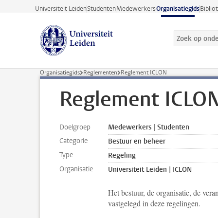
Ga direct naar de inhoud
Universiteit Leiden
Studenten
Medewerkers
Organisatiegids
Biblio
Zoek op onder
Zoekterm
Organisatiegids
Reglementen
Reglement ICLON
Reglement ICLO
Doelgroep
Medewerkers | Studenten
Categorie
Bestuur en beheer
Type
Regeling
Organisatie
Universiteit Leiden | ICLON
Het bestuur, de organisatie, de ve
vastgelegd in deze regelingen.