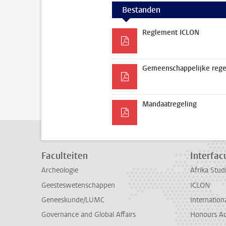
Bestanden
Reglement ICLON
Gemeenschappelijke rege
Mandaatregeling
Faculteiten
Interfacu
Archeologie
Afrika Stu
Geesteswetenschappen
ICLON
Geneeskunde/LUMC
Internationa
Governance and Global Affairs
Honours A