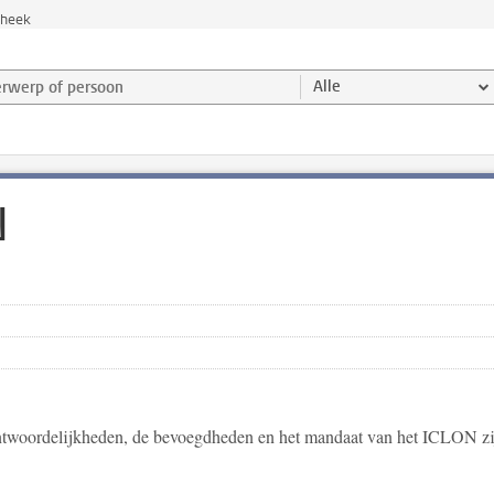
theek
werp of persoon en selecteer categorie
Alle
N
rantwoordelijkheden, de bevoegdheden en het mandaat van het ICLON zi