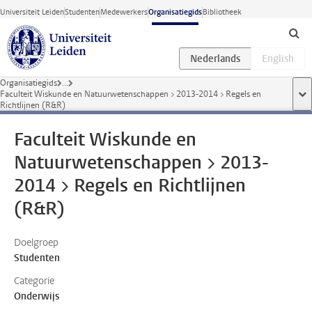
Ga direct naar de inhoud
Universiteit Leiden
Studenten
Medewerkers
Organisatiegids
Bibliotheek
Organisatiegids
...
Faculteit Wiskunde en Natuurwetenschappen > 2013-2014 > Regels en
too
Richtlijnen (R&R)
Faculteit Wiskunde en
Natuurwetenschappen > 2013-
2014 > Regels en Richtlijnen
(R&R)
Doelgroep
Studenten
Categorie
Onderwijs