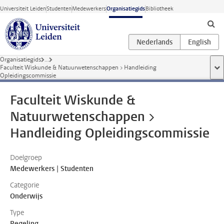
Ga direct naar de inhoud
Universiteit Leiden
Studenten
Medewerkers
Organisatiegids
Bibliotheek
Organisatiegids
...
Faculteit Wiskunde & Natuurwetenschappen > Handleiding
too
Opleidingscommissie
Faculteit Wiskunde &
Natuurwetenschappen >
Handleiding Opleidingscommissie
Doelgroep
Medewerkers | Studenten
Categorie
Onderwijs
Type
Regeling