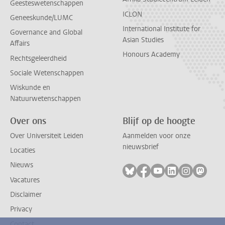
Geesteswetenschappen
ICLON
Geneeskunde/LUMC
International Institute for
Governance and Global
Asian Studies
Affairs
Honours Academy
Rechtsgeleerdheid
Sociale Wetenschappen
Wiskunde en
Natuurwetenschappen
Over ons
Blijf op de hoogte
Over Universiteit Leiden
Aanmelden voor onze
nieuwsbrief
Locaties
Nieuws
Volg ons op bluesky
Volg ons op facebook
Volg ons op youtub
Volg ons op li
Volg ons o
Volg 
Vacatures
Disclaimer
Privacy
Contact