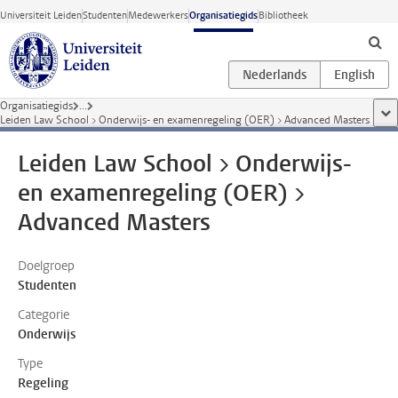
Ga direct naar de inhoud
Universiteit Leiden
Studenten
Medewerkers
Organisatiegids
Bibliotheek
Organisatiegids
...
too
Leiden Law School > Onderwijs- en examenregeling (OER) > Advanced Masters
Leiden Law School > Onderwijs-
en examenregeling (OER) >
Advanced Masters
Doelgroep
Studenten
Categorie
Onderwijs
Type
Regeling