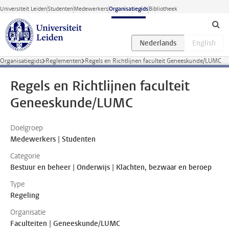
Ga direct naar de inhoud
Universiteit Leiden
Studenten
Medewerkers
Organisatiegids
Bibliotheek
Organisatiegids
Reglementen
Regels en Richtlijnen faculteit Geneeskunde/LUMC
Regels en Richtlijnen faculteit
Geneeskunde/LUMC
Doelgroep
Medewerkers | Studenten
Categorie
Bestuur en beheer | Onderwijs | Klachten, bezwaar en beroep
Type
Regeling
Organisatie
Faculteiten | Geneeskunde/LUMC