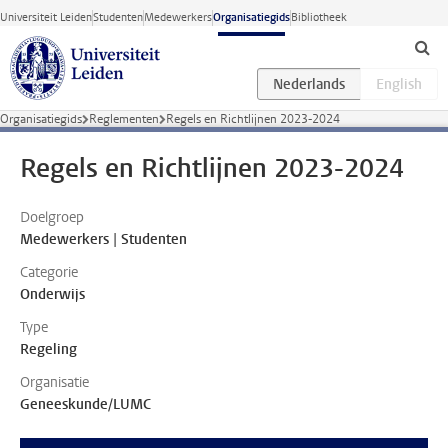
Ga direct naar de inhoud
Universiteit Leiden
Studenten
Medewerkers
Organisatiegids
Bibliotheek
Organisatiegids
Reglementen
Regels en Richtlijnen 2023-2024
Regels en Richtlijnen 2023-2024
Doelgroep
Medewerkers | Studenten
Categorie
Onderwijs
Type
Regeling
Organisatie
Geneeskunde/LUMC